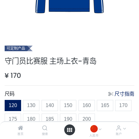
可定制产品
守门员比赛服 主场上衣-青岛
¥
170
尺码
尺寸指南
120
130
140
150
160
165
170
175
180
185
190
200
首页
搜索
账户
人民币