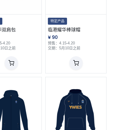
特定产品
华双肩包
临港耀华棒球帽
¥
90
-4.20
预售：4.15-4.20
10日之前
交期：5月10日之前