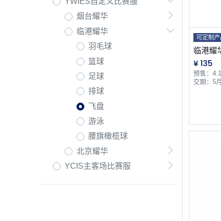
YWIES自定义比赛服
烟台耀华
临港耀华
可定制产
羽毛球
临港耀
篮球
¥
135
预售：4.15
足球
交期：5
排球
飞盘
游泳
腰旗橄榄球
北京耀华
YCIS主客场比赛服