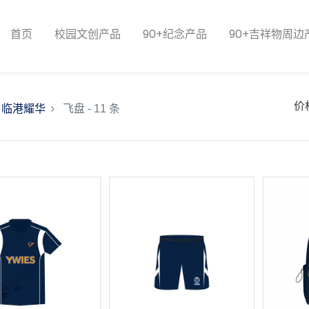
首页
校园文创产品
90+纪念产品
90+吉祥物周边
价
临港耀华
飞盘
- 11 条