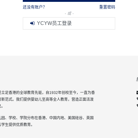
还没有账户？
重置密码
- 或 -
YCYW员工登录
立足香港的全球教育先驱，自1932年创校至今，一直为香
育新范式。我们提供婴幼儿至高等全人教育，营造正面活泼
民。
儿园、学校、学院分布在香港、中国内地、美国硅谷、英国
名学生提供优质教育。