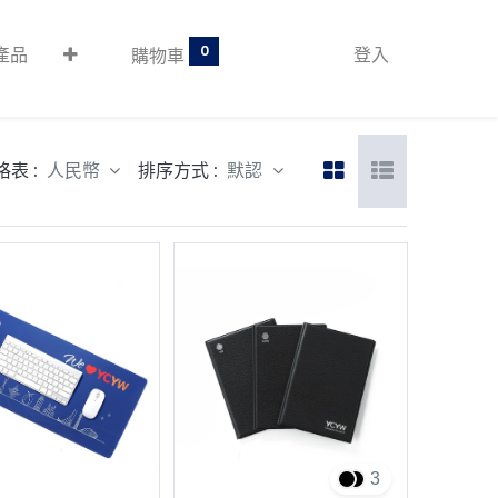
0
產品
登入
購物車
格表 :
排序方式 :
人民幣
默認
3