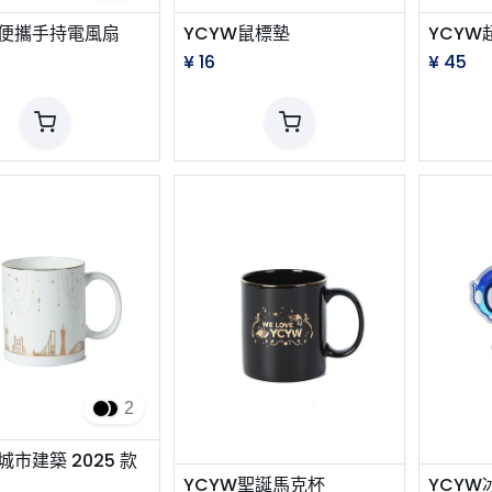
 便攜手持電風扇
YCYW鼠標墊
YCYW
¥
16
¥
45
2
 城市建築 2025 款
YCYW聖誕馬克杯
YCY