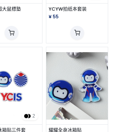
超大鼠標塾
YCYW拍纸本套装
¥
55
2
W冰箱贴三件套
耀耀全身冰箱貼