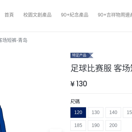
首頁
校園文創產品
90+紀念產品
90+吉祥物周邊
客场短裤-青岛
特定产品
足球比赛服 客场
¥
130
尺碼
120
130
140
1
185
190
200