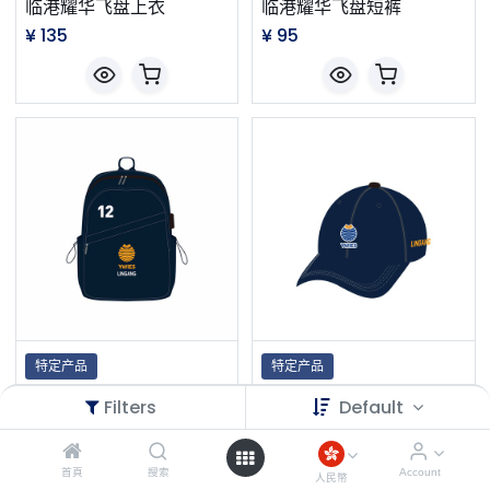
临港耀华飞盘上衣
临港耀华飞盘短裤
¥
135
¥
95
特定产品
特定产品
临港耀华双肩包
临港耀华棒球帽
Filters
Default
¥
235
¥
90
首頁
搜索
Account
人民幣