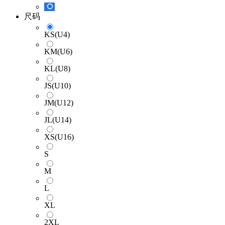
尺码
KS(U4)
KM(U6)
KL(U8)
JS(U10)
JM(U12)
JL(U14)
XS(U16)
S
M
L
XL
2XL