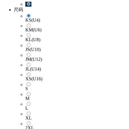
尺码
KS(U4)
KM(U6)
KL(U8)
JS(U10)
JM(U12)
JL(U14)
XS(U16)
S
M
L
XL
2XL