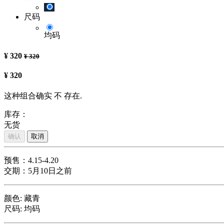
尺码
均码
¥
320
¥
320
¥
320
这种组合确实 不 存在.
库存：
无货
确认
取消
预售：4.15-4.20
交期：5月10日之前
颜色
:
藏青
尺码
:
均码