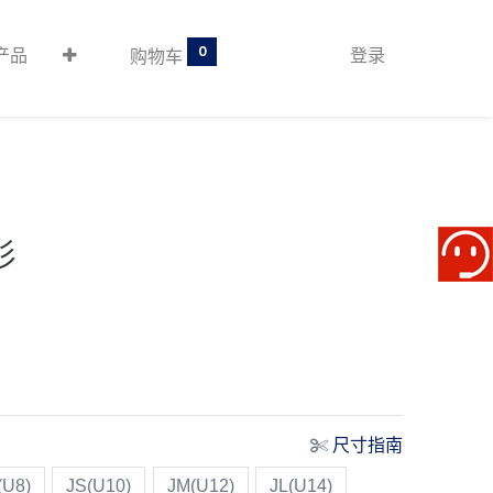
0
产品
登录
购物车
衫
尺寸指南
(U8)
JS(U10)
JM(U12)
JL(U14)