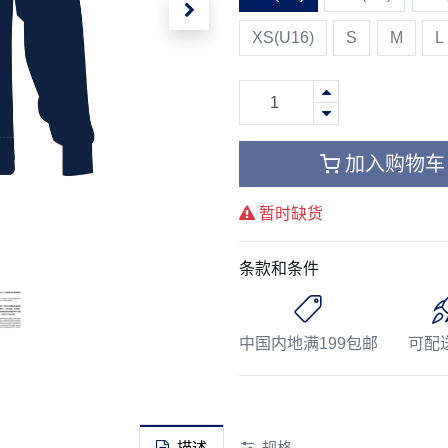
XS(U16)
S
M
L
加入购物车
暂时缺货
条款和条件
中国内地满199包邮
可配
描述
规格