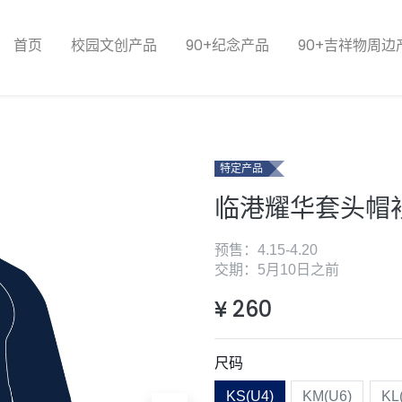
首页
校园文创产品
90+纪念产品
90+吉祥物周边
特定产品
临港耀华套头帽
预售：4.15-4.20
交期：5月10日之前
¥
260
尺码
KS(U4)
KM(U6)
KL