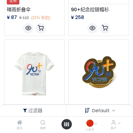
促销
晴雨折叠伞
90+纪念拉链帽衫
¥
87
¥
258
¥
110
(21% 折扣)
过滤器
Default
YCYW 90+纪念T恤
90+纪念徽章
¥
98
¥
28
首页
搜索
账户
人民币