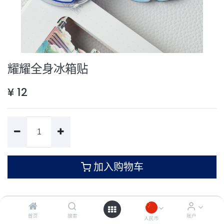
耀耀全身冰箱贴
¥
12
加入购物车
条款和条件
首页
搜索
账户
人民币