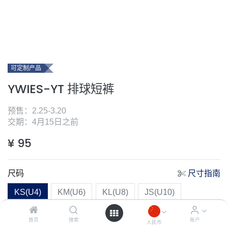
可定制产品
YWIES-YT 排球短裤
预售：2.25-3.20
交期：4月15日之前
¥
95
尺码
尺寸指南
KS(U4)
KM(U6)
KL(U8)
JS(U10)
JM(U12)
JL(U14)
XS(U16)
S
M
L
首页
搜索
账户
人民币