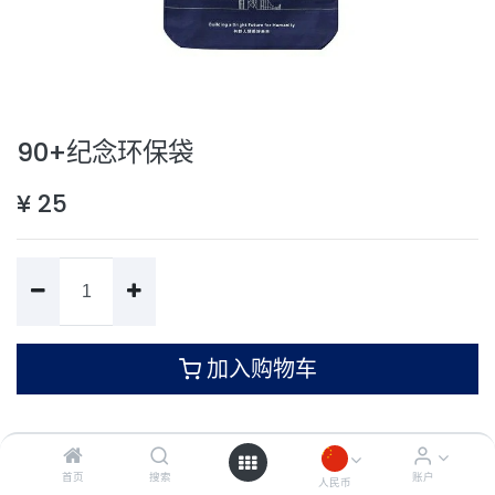
90+纪念环保袋
¥
25
加入购物车
条款和条件
首页
搜索
账户
人民币